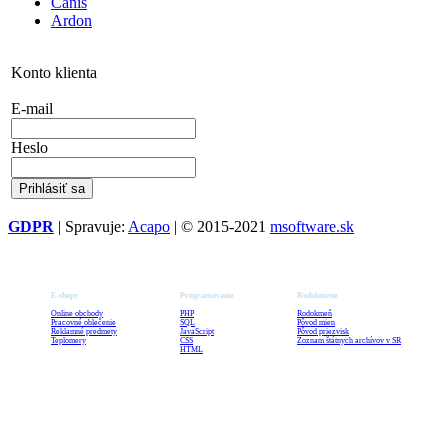
Canis
Ardon
Konto klienta
E-mail
Heslo
GDPR
| Spravuje:
Acapo
| © 2015-2021
msoftware.sk
E-shopy
Programovanie
Rodokmene
Online obchody
PHP
Rodokmeň
Pracovné oblečenie
SQL
Pôvod mien
Reklamné predmety
JavaScript
Pôvod priezvisk
Teplomery
CSS
Zoznam štátnych archívov v SR
HTML