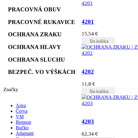
PRACOVNÁ OBUV
4201
PRACOVNÉ RUKAVICE
15,54 €
OCHRANA ZRAKU
Do košíka
OCHRANA HLAVY
OCHRANA SLUCHU
4202
BEZPEČ. VO VÝŠKÁCH
11,8 €
Značky
Do košíka
Artra
Červa
VM
4203
Bennon
Bučko
Adamant
62,34 €