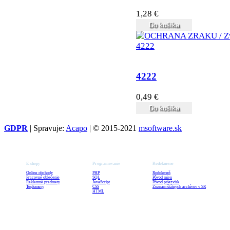
1,28 €
Do košíka
4222
0,49 €
Do košíka
GDPR
| Spravuje:
Acapo
| © 2015-2021
msoftware.sk
E-shopy
Programovanie
Rodokmene
Online obchody
PHP
Rodokmeň
Pracovné oblečenie
SQL
Pôvod mien
Reklamné predmety
JavaScript
Pôvod priezvisk
Teplomery
CSS
Zoznam štátnych archívov v SR
HTML