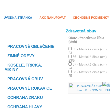
PRACODEVY.SK
Pracovné odevy ACAPO
ÚVODNÁ STRÁNKA
AKO NAKUPOVAŤ
OBCHODNÉ PODMIENKY
Zdravotná obuv
KATEGÓRIE
Obuv - francúzske čísla
(steh)
PRACOVNÉ OBLEČENIE
35 - Metrické čísla (cm):
23
ZIMNÉ ODEVY
36 - Metrické čísla (cm):
23/5
37 - Metrické čísla (cm):
KOŠELE, TRIČKÁ,
24
MIKINY
38 - Metrické čísla (cm):
25
PRACOVNÁ OBUV
PRACOVNÉ RUKAVICE
OCHRANA ZRAKU
OCHRANA HLAVY