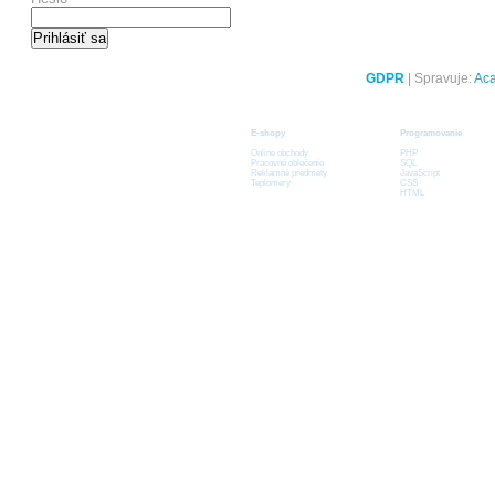
GDPR
| Spravuje:
Ac
E-shopy
Programovanie
Online obchody
PHP
Pracovné oblečenie
SQL
Reklamné predmety
JavaScript
Teplomery
CSS
HTML