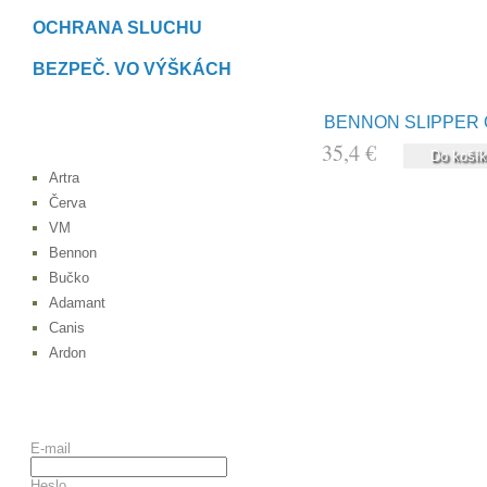
OCHRANA SLUCHU
BEZPEČ. VO VÝŠKÁCH
BENNON SLIPPER 
ZNAČKY
35,4 €
Do koší
Artra
Červa
VM
Bennon
Bučko
Adamant
Canis
Ardon
KONTO KLIENTA
E-mail
Heslo