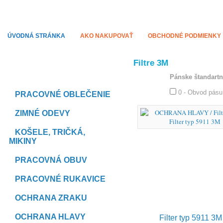
PRACODEVY.SK
Pracovné odevy ACAPO
ÚVODNÁ STRÁNKA
AKO NAKUPOVAŤ
OBCHODNÉ PODMIENKY
Filtre 3M
KATEGÓRIE
Pánske štandartn
0 - Obvod pásu
PRACOVNÉ OBLEČENIE
ZIMNÉ ODEVY
KOŠELE, TRIČKÁ,
MIKINY
PRACOVNÁ OBUV
PRACOVNÉ RUKAVICE
OCHRANA ZRAKU
OCHRANA HLAVY
Filter typ 5911 3M