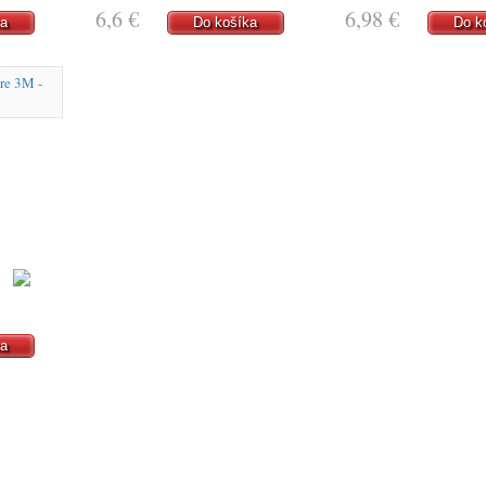
6,6 €
6,98 €
ka
Do košíka
Do k
ka