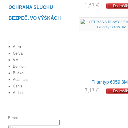
1,57 €
Do koší
OCHRANA SLUCHU
BEZPEČ. VO VÝŠKÁCH
ZNAČKY
Artra
Červa
VM
Bennon
Bučko
Adamant
Filter typ 6059 3M
Canis
7,13 €
Do koší
Ardon
KONTO KLIENTA
E-mail
Heslo