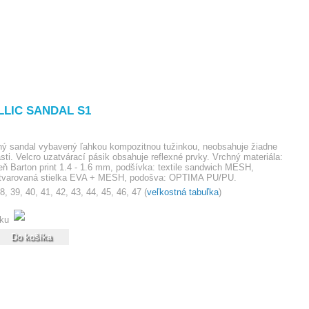
Nákupný košík
je prázdny
LIC SANDAL S1
ý sandal vybavený ľahkou kompozitnou tužinkou, neobsahuje žiadne
ti. Velcro uzatvárací pásik obsahuje reflexné prvky. Vrchný materiála:
ň Barton print 1.4 - 1.6 mm, podšívka: textile sandwich MESH,
tvarovaná stielka EVA + MESH, podošva: OPTIMA PU/PU.
8, 39, 40, 41, 42, 43, 44, 45, 46, 47 (
veľkostná tabuľka
)
ku
Do košíka