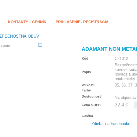
KONTAKTY + CENNÍK
PRIHLÁSENIE / REGISTRÁCIA
ZPEČNOSTNÁ OBUV
čšenie
ADAMANT NON METAL
C21012
Kód
Bezpečnostn
kovové súčas
Popis
hovädzia use
anatomicky 
35, 36, 37, 3
Veľkosti
Farby
Dostupnosť
Na objednáv
32,4 €
Cena s DPH
Galéria
Zdieľať na Facebooku