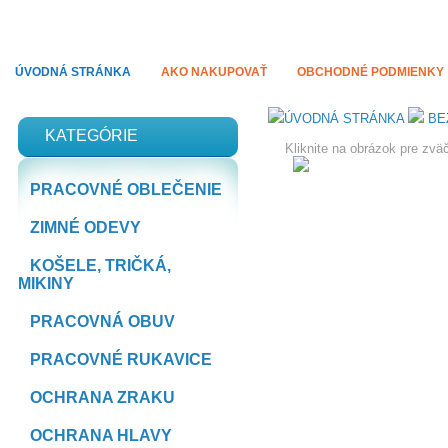
PRACODEVY.SK
Pracovné odevy ACAPO
ÚVODNÁ STRÁNKA
AKO NAKUPOVAŤ
OBCHODNÉ PODMIENKY
ÚVODNÁ STRÁNKA
BE
KATEGÓRIE
Kliknite na obrázok pre zvä
PRACOVNÉ OBLEČENIE
ZIMNÉ ODEVY
KOŠELE, TRIČKÁ,
MIKINY
PRACOVNÁ OBUV
PRACOVNÉ RUKAVICE
OCHRANA ZRAKU
OCHRANA HLAVY